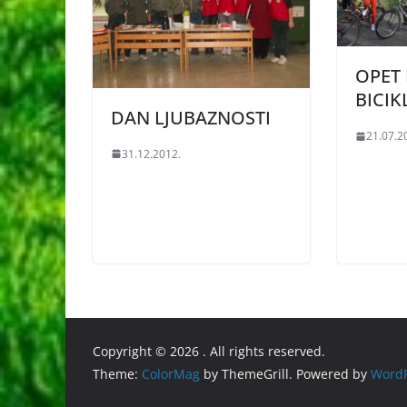
OPET 
BICIK
DAN LJUBAZNOSTI
21.07.2
31.12.2012.
Copyright © 2026
. All rights reserved.
Theme:
ColorMag
by ThemeGrill. Powered by
WordP