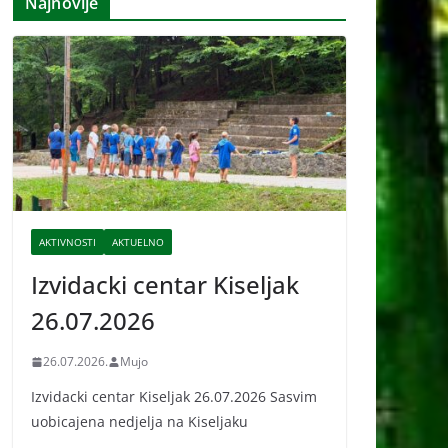
Najnovije
i
v
e
AKTIVNOSTI
AKTUELNO
Izvidacki centar Kiseljak
26.07.2026
26.07.2026.
Mujo
Izvidacki centar Kiseljak 26.07.2026 Sasvim
uobicajena nedjelja na Kiseljaku