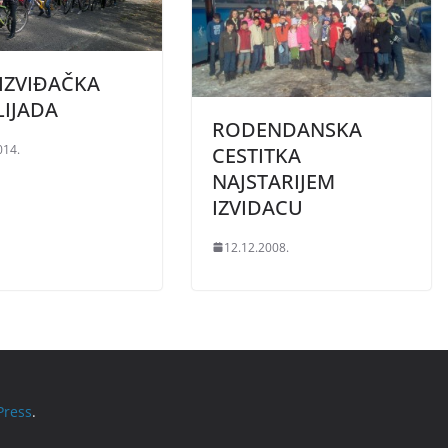
IZVIĐAČKA
LIJADA
RODENDANSKA
014.
CESTITKA
NAJSTARIJEM
IZVIDACU
12.12.2008.
ress
.