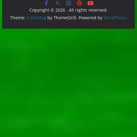
Copyright © 2026
. All rights reserved.
Theme:
ColorMag
by ThemeGrill. Powered by
WordPress
.