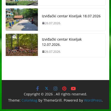
Izviđački centar Kiseljak 18.07.2026
26.07.2026.
Izviđački centar Kiseljak
12.07.2026.
26.07.2026.
Copyright © 2026
. All rights reserved.
Theme:
ColorMag
by ThemeGrill. Powered by
WordPress
.