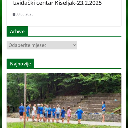
Izviđački centar Kiseljak-23.2.2025
08.03.2025.
Arhive
A
r
h
Najnovije
i
v
e