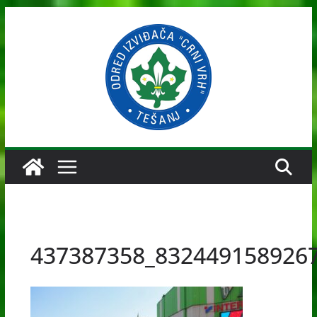
Skip
to
content
437387358_832449158926