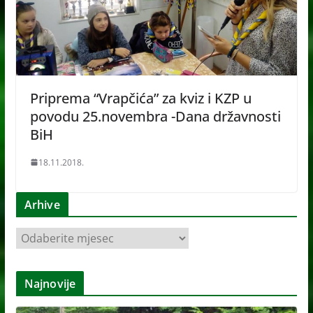
Priprema “Vrapčića” za kviz i KZP u
povodu 25.novembra -Dana državnosti
BiH
18.11.2018.
Arhive
A
r
h
Najnovije
i
v