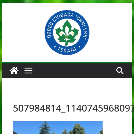
Skip
to
content
507984814_114074596809