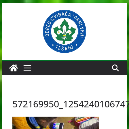
Skip
to
content
572169950_125424010674