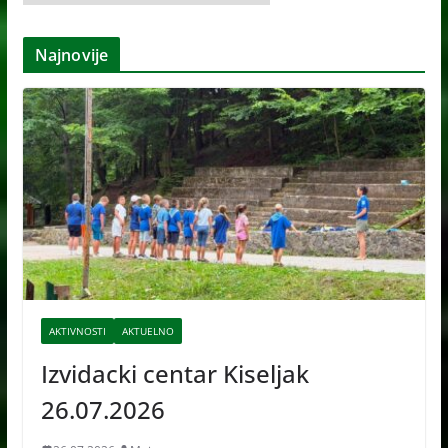
r
h
Najnovije
i
v
e
AKTIVNOSTI
AKTUELNO
Izvidacki centar Kiseljak
26.07.2026