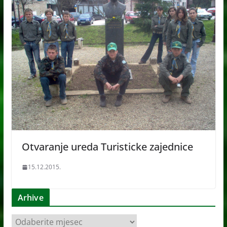
Otvaranje ureda Turisticke zajednice
15.12.2015.
Arhive
A