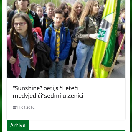
“Sunshine” peti,a “Leteći
medvjedići”sedmi u Zenici
11.04.2016.
Arhive