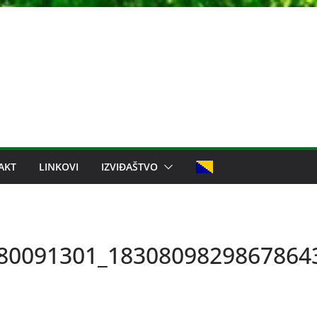
AKT
LINKOVI
IZVIĐAŠTVO
80091301_1830809829867864