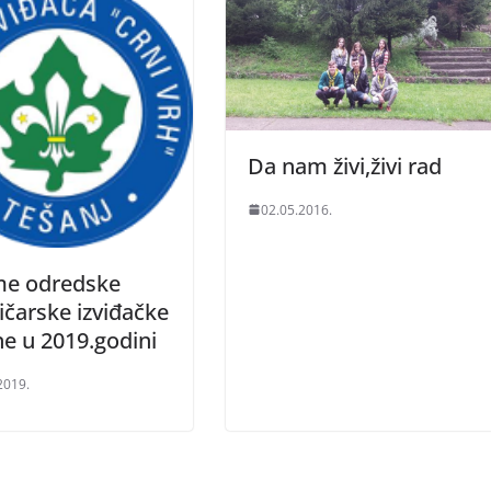
Da nam živi,živi rad
02.05.2016.
me odredske
čarske izviđačke
e u 2019.godini
2019.