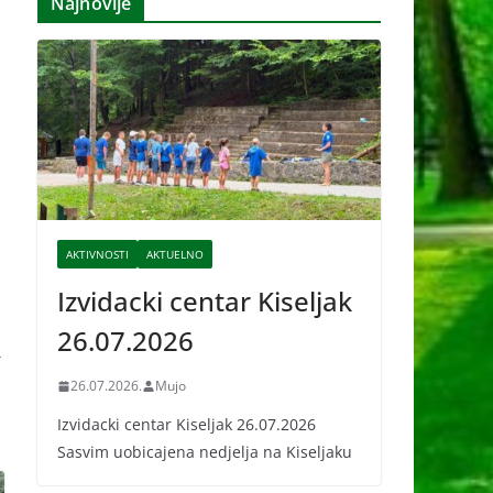
Najnovije
i
v
e
AKTIVNOSTI
AKTUELNO
Izvidacki centar Kiseljak
26.07.2026
→
26.07.2026.
Mujo
Izvidacki centar Kiseljak 26.07.2026
Sasvim uobicajena nedjelja na Kiseljaku