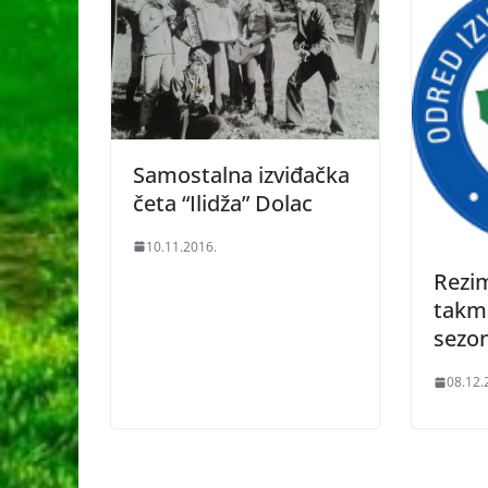
Samostalna izviđačka
četa “Ilidža” Dolac
10.11.2016.
Rezi
takmi
sezon
08.12.