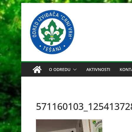
Skip
to
content
O ODREDU
AKTIVNOSTI
KONT
571160103_12541372