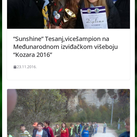
“Sunshine” Tesanj,vicešampion na
Međunarodnom izviđačkom višeboju
“Kozara 2016”
23.11.2016.