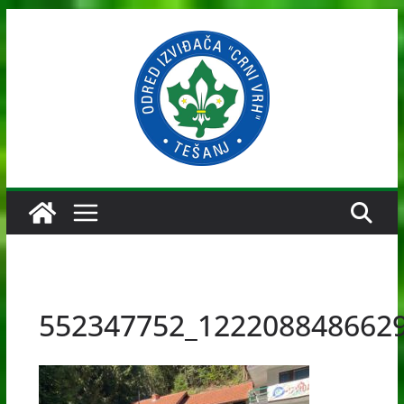
Skip
to
content
552347752_122208848662