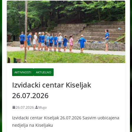
v
e
AKTIVNOSTI
AKTUELNO
Izvidacki centar Kiseljak
26.07.2026
26.07.2026.
Mujo
Izvidacki centar Kiseljak 26.07.2026 Sasvim uobicajena
nedjelja na Kiseljaku