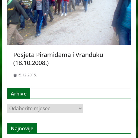
Posjeta Piramidama i Vranduku
(18.10.2008.)
15.12.2015.
Arhive
A
r
h
Najnovije
i