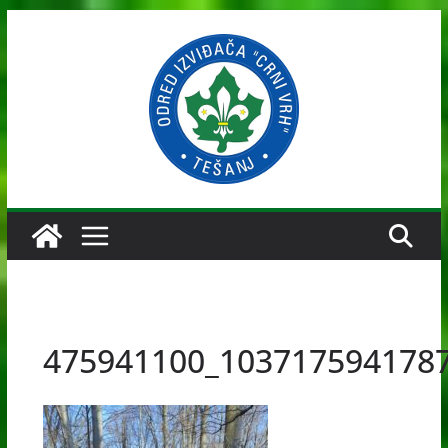
Skip
to
content
475941100_103717594178