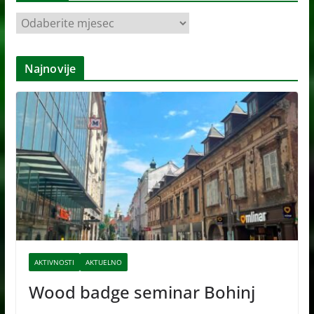
A
r
h
Najnovije
i
v
e
AKTIVNOSTI
AKTUELNO
Wood badge seminar Bohinj