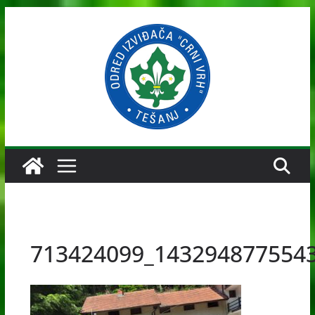
Skip
to
content
713424099_143294877554