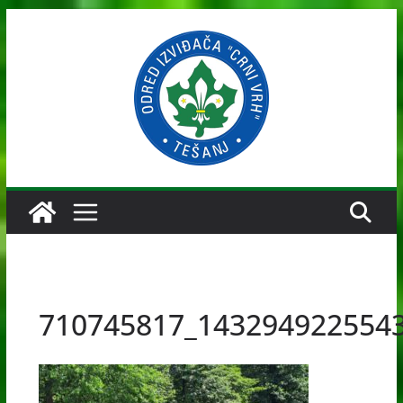
Skip
to
content
710745817_143294922554